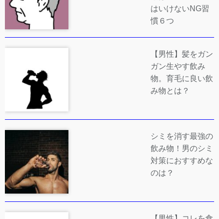
はいけないNG習
慣６つ
【男性】髪をガン
ガン生やす飲み
物。育毛に良い飲
み物とは？
シミを消す最強の
飲み物！男のシミ
対策におすすめな
のは？
【男性】コレを食