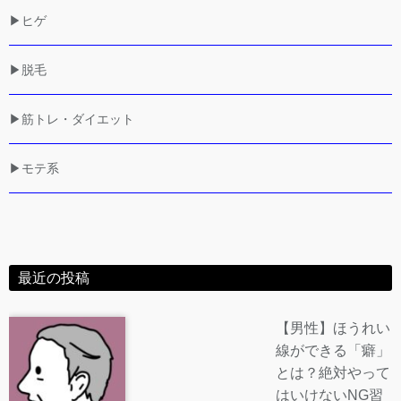
▶ヒゲ
▶脱毛
▶筋トレ・ダイエット
▶モテ系
最近の投稿
【男性】ほうれい
線ができる「癖」
とは？絶対やって
はいけないNG習