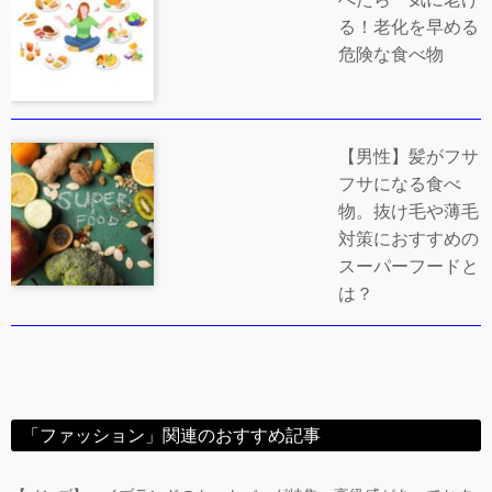
る！老化を早める
危険な食べ物
【男性】髪がフサ
フサになる食べ
物。抜け毛や薄毛
対策におすすめの
スーパーフードと
は？
「ファッション」関連のおすすめ記事