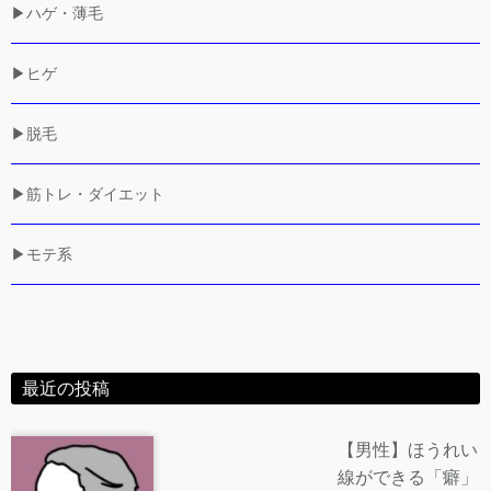
▶ハゲ・薄毛
▶ヒゲ
▶脱毛
▶筋トレ・ダイエット
▶モテ系
最近の投稿
【男性】ほうれい
線ができる「癖」