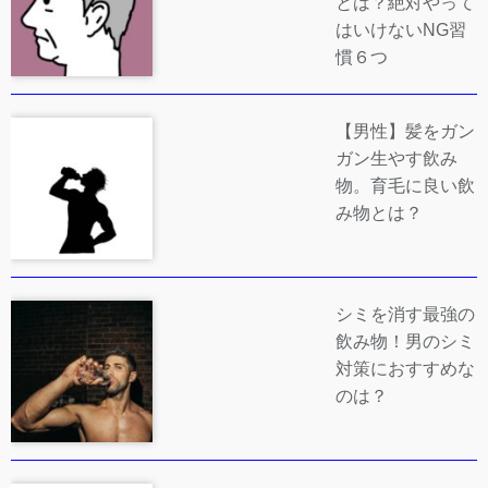
とは？絶対やって
はいけないNG習
慣６つ
【男性】髪をガン
ガン生やす飲み
物。育毛に良い飲
み物とは？
シミを消す最強の
飲み物！男のシミ
対策におすすめな
のは？