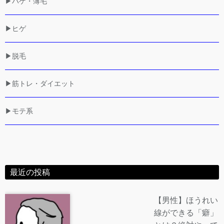
▶ハゲ・薄毛
▶ヒゲ
▶脱毛
▶筋トレ・ダイエット
▶モテ系
最近の投稿
【男性】ほうれい
線ができる「癖」