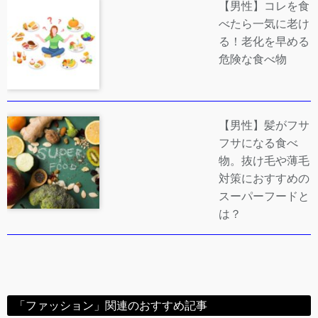
【男性】コレを食
べたら一気に老け
る！老化を早める
危険な食べ物
【男性】髪がフサ
フサになる食べ
物。抜け毛や薄毛
対策におすすめの
スーパーフードと
は？
「ファッション」関連のおすすめ記事