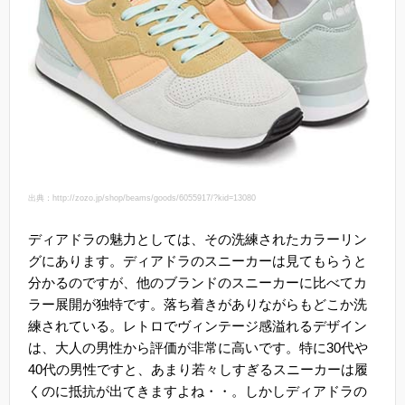
出典：http://zozo.jp/shop/beams/goods/6055917/?kid=13080
ディアドラの魅力としては、その洗練されたカラーリン
グにあります。ディアドラのスニーカーは見てもらうと
分かるのですが、他のブランドのスニーカーに比べてカ
ラー展開が独特です。落ち着きがありながらもどこか洗
練されている。レトロでヴィンテージ感溢れるデザイン
は、大人の男性から評価が非常に高いです。特に30代や
40代の男性ですと、あまり若々しすぎるスニーカーは履
くのに抵抗が出てきますよね・・。しかしディアドラの