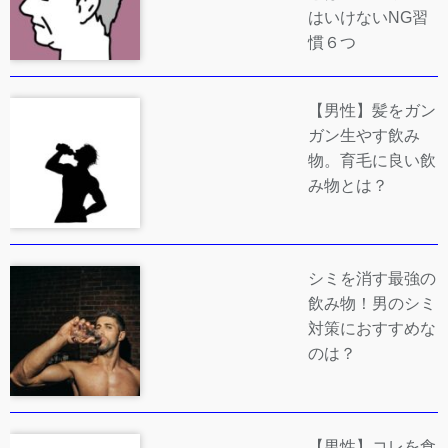
はいけないNG習
慣６つ
【男性】髪をガン
ガン生やす飲み
物。育毛に良い飲
み物とは？
シミを消す最強の
飲み物！男のシミ
対策におすすめな
のは？
【男性】コレを食