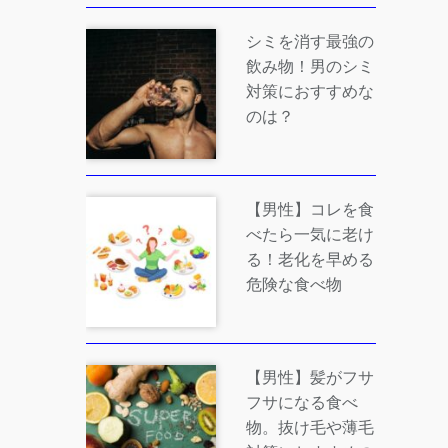
シミを消す最強の
飲み物！男のシミ
対策におすすめな
のは？
【男性】コレを食
べたら一気に老け
る！老化を早める
危険な食べ物
【男性】髪がフサ
フサになる食べ
物。抜け毛や薄毛