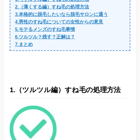
2.（薄くする編）すね毛の処理方法
3.本格的に脱毛したいなら脱毛サロンに通う
4.男性のすね毛についての女性からの意見
5.モテるメンズのすね毛事情
6.ツルツル？残す？正解は？
7.まとめ
1.（ツルツル編）すね毛の処理方法