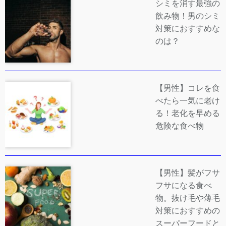
シミを消す最強の
飲み物！男のシミ
対策におすすめな
のは？
【男性】コレを食
べたら一気に老け
る！老化を早める
危険な食べ物
【男性】髪がフサ
フサになる食べ
物。抜け毛や薄毛
対策におすすめの
スーパーフードと