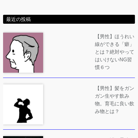
最近の投稿
【男性】ほうれい
線ができる「癖」
とは？絶対やって
はいけないNG習
慣６つ
【男性】髪をガン
ガン生やす飲み
物。育毛に良い飲
み物とは？