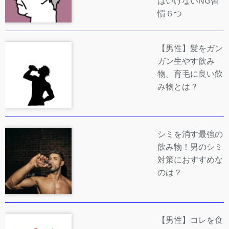
はいけないNG習
慣６つ
【男性】髪をガン
ガン生やす飲み
物。育毛に良い飲
み物とは？
シミを消す最強の
飲み物！男のシミ
対策におすすめな
のは？
【男性】コレを食