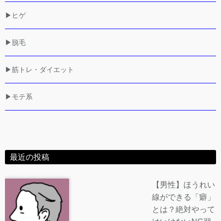
▶ヒゲ
▶脱毛
▶筋トレ・ダイエット
▶モテ系
最近の投稿
【男性】ほうれい
線ができる「癖」
とは？絶対やって