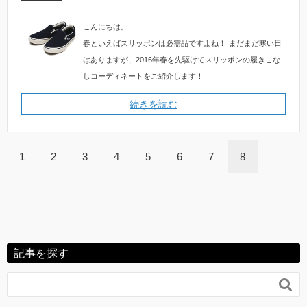
こんにちは。
春といえばスリッポンは必需品ですよね！
まだまだ寒い日
はありますが、2016年春を先駆けてスリッポンの履きこな
しコーディネートをご紹介します！
続きを読む
1
2
3
4
5
6
7
8
記事を探す
