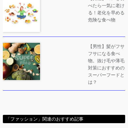
べたら一気に老け
る！老化を早める
危険な食べ物
【男性】髪がフサ
フサになる食べ
物。抜け毛や薄毛
対策におすすめの
スーパーフードと
は？
「ファッション」関連のおすすめ記事