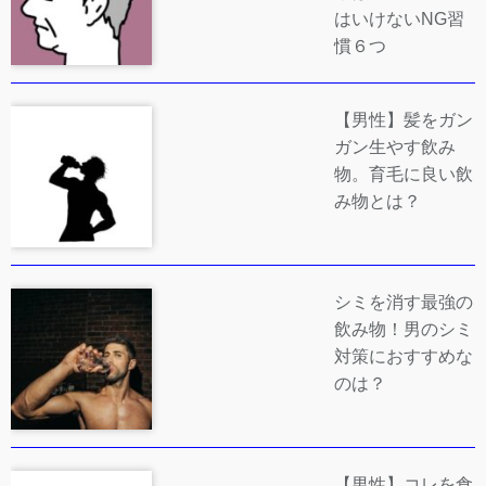
はいけないNG習
慣６つ
【男性】髪をガン
ガン生やす飲み
物。育毛に良い飲
み物とは？
シミを消す最強の
飲み物！男のシミ
対策におすすめな
のは？
【男性】コレを食