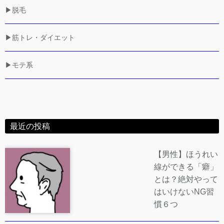
▶脱毛
▶筋トレ・ダイエット
▶モテ系
最近の投稿
【男性】ほうれい
線ができる「癖」
とは？絶対やって
はいけないNG習
慣６つ