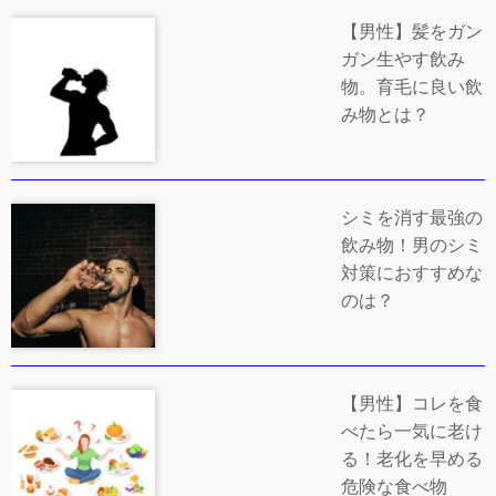
【男性】髪をガン
ガン生やす飲み
物。育毛に良い飲
み物とは？
シミを消す最強の
飲み物！男のシミ
対策におすすめな
のは？
【男性】コレを食
べたら一気に老け
る！老化を早める
危険な食べ物